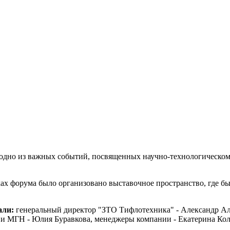
сь одно из важных событий, посвященных научно-технологическо
х форума было организовано выставочное пространство, где бы
али:
генеральный директор "ЗТО Тифлотехника" - Александр Але
ю и МГН - Юлия Буравкова, менеджеры компании - Екатерина Ко