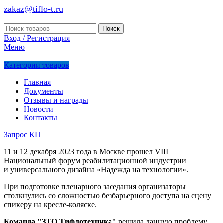
zakaz@tiflo-t.ru
Поиск
Вход / Регистрация
Меню
Категории товаров
Главная
Документы
Отзывы и награды
Новости
Контакты
Запрос КП
11 и 12 декабря 2023 года в Москве прошел VIII
Национальный форум реабилитационной индустрии
и универсального дизайна «Надежда на технологии».
При подготовке пленарного заседания организаторы
столкнулись со сложностью безбарьерного доступа на сцену
спикеру на кресле-коляске.
Команда "ЗТО Тифлотехника"
решила данную проблему