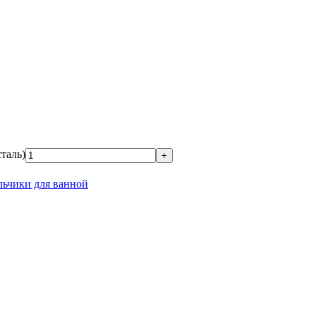
таль)
льчики для ванной