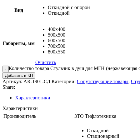
Откидной с опорой
Вид
Откидной
400х400
500х500
600х500
Габариты, мм
700х500
800х550
Очистить
Количество товара Стульчик в душ для МГН (нержавеющая с
Добавить в КП
Артикул:
AR-1901-СД
Категории:
Сопутствующие товары
,
Сту
Share:
Характеристики
Характеристики
Производитель
ЗТО Тифлотехника
Откидной
Стационарный