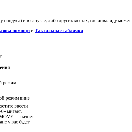
у пандуса) и в санузле, либо других местах, где инвалиду може
ызова помощи
и
Тактильные таблички
т
ления
ый режим
гой режим вниз
хотите ввести
«0» мигает.
е MOVE — начнет
не у вас будет