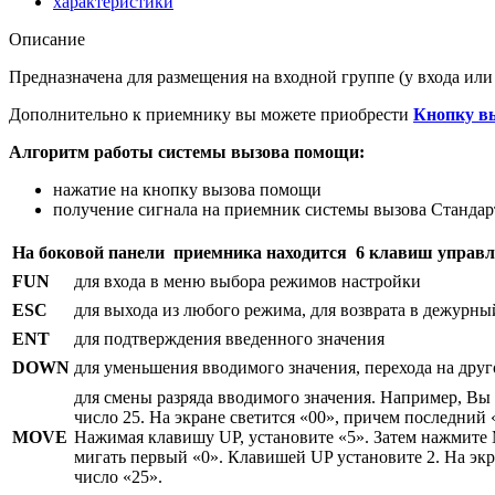
характеристики
Описание
Предназначена для размещения на входной группе (у входа или 
Дополнительно к приемнику вы можете приобрести
Кнопку в
Алгоритм работы системы вызова помощи:
нажатие на кнопку вызова помощи
получение сигнала на приемник системы вызова Стандар
На боковой панели приемника находится 6 клавиш управ
FUN
для входа в меню выбора режимов настройки
ESC
для выхода из любого режима, для возврата в дежурн
ENT
для подтверждения введенного значения
DOWN
для уменьшения вводимого значения, перехода на дру
для смены разряда вводимого значения. Например, Вы 
число 25. На экране светится «00», причем последний 
MOVE
Нажимая клавишу UP, установите «5». Затем нажмит
мигать первый «0». Клавишей UP установите 2. На экра
число «25».