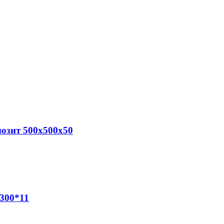
озит 500х500х50
300*11