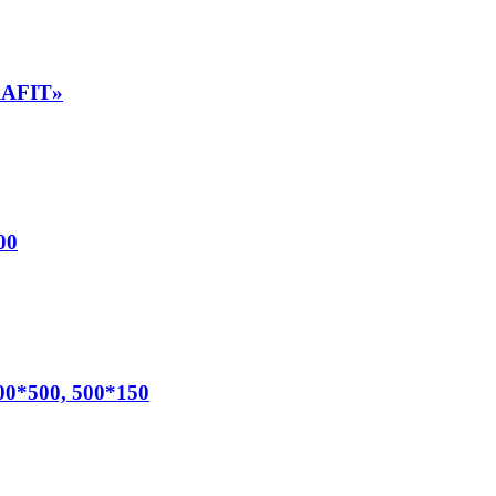
RAFIT»
00
00*500, 500*150