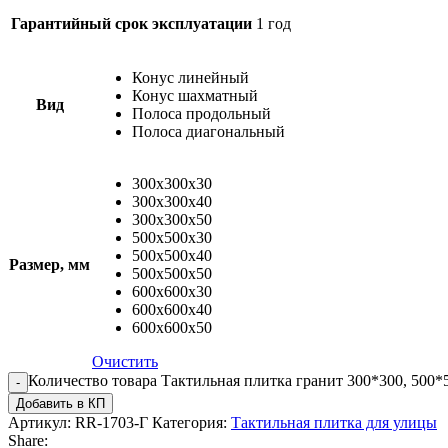
Гарантийный срок эксплуатации
1 год
Конус линейный
Конус шахматный
Вид
Полоса продольный
Полоса диагональный
300х300х30
300х300х40
300х300х50
500х500х30
500х500х40
Размер, мм
500х500х50
600х600х30
600х600х40
600х600х50
Очистить
Количество товара Тактильная плитка гранит 300*300, 500*
Добавить в КП
Артикул:
RR-1703-Г
Категория:
Тактильная плитка для улицы
Share: