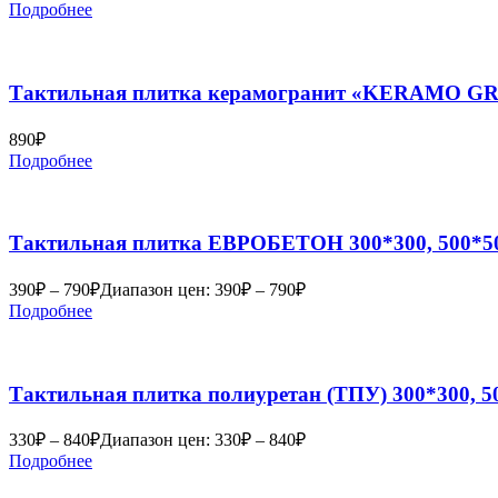
Подробнее
Тактильная плитка керамогранит «KERAMO G
890
₽
Подробнее
Тактильная плитка ЕВРОБЕТОН 300*300, 500*5
390
₽
–
790
₽
Диапазон цен: 390₽ – 790₽
Подробнее
Тактильная плитка полиуретан (ТПУ) 300*300, 5
330
₽
–
840
₽
Диапазон цен: 330₽ – 840₽
Подробнее