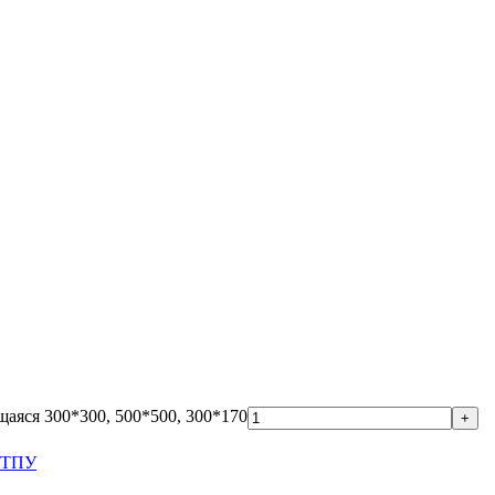
аяся 300*300, 500*500, 300*170
У/ТПУ