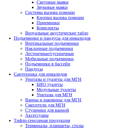
Световые маяки
Звуковые маяки
Системы вызова помощи
Кнопки вызова помощи
Приемники
Комплекты
Визуальные акустические табло
Подъемники и пандусы для инвалидов
Вертикальные подъемники
Наклонные подъемники
Лестничные/гусеничные
Мобильные подъемники
Подъемники в бассейн
Пандусы
Сантехника для инвалидов
Унитазы и туалеты для МГН
БИО туалеты
Модульные туалеты
Унитазы для МГН
Ванны и раковины для МГН
Смесители для МГН
Стульчики для ванной
Аксессуары
Тифло-сенсорная продукция
Терминалы, планшеты, столы