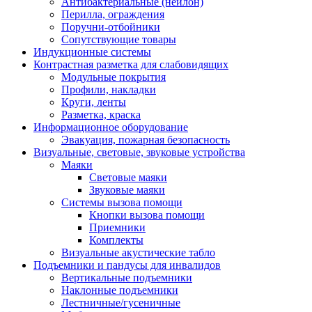
Антибактериальные (нейлон)
Перилла, ограждения
Поручни-отбойники
Сопутствующие товары
Индукционные системы
Контрастная разметка для слабовидящих
Модульные покрытия
Профили, накладки
Круги, ленты
Разметка, краска
Информационное оборудование
Эвакуация, пожарная безопасность
Визуальные, световые, звуковые устройства
Маяки
Световые маяки
Звуковые маяки
Системы вызова помощи
Кнопки вызова помощи
Приемники
Комплекты
Визуальные акустические табло
Подъемники и пандусы для инвалидов
Вертикальные подъемники
Наклонные подъемники
Лестничные/гусеничные